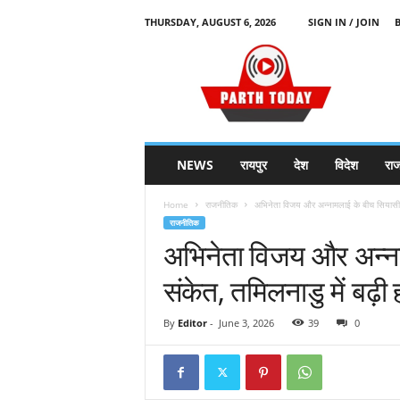
THURSDAY, AUGUST 6, 2026
SIGN IN / JOIN
H
i
n
d
i
N
e
NEWS
रायपुर
देश
विदेश
रा
w
s
Home
राजनीतिक
अभिनेता विजय और अन्नामलाई के बीच सियासी मु
P
राजनीतिक
o
अभिनेता विजय और अन्ना
r
t
संकेत, तमिलनाडु में बढ़
a
l
By
Editor
-
June 3, 2026
39
0