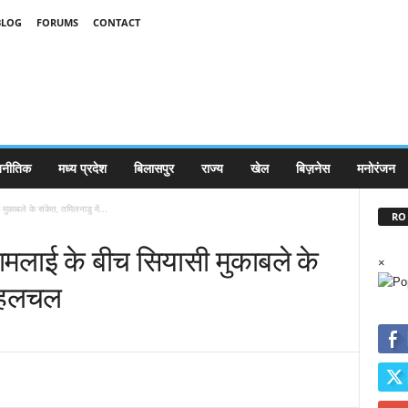
BLOG
FORUMS
CONTACT
जनीतिक
मध्य प्रदेश
बिलासपुर
राज्य
खेल
बिज़नेस
मनोरंजन
काबले के संकेत, तमिलनाडु में...
RO 
मलाई के बीच सियासी मुकाबले के
×
ी हलचल