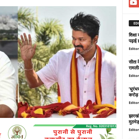
EDI
शिक्षा
पढ़ाई ह
Editor
सीता क
रामलील
Editor
‘धुरंध
करोड़ क
Editor
झारखंड
मुठभेड
Editor