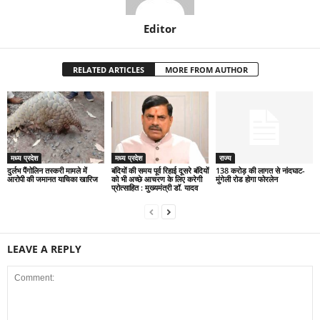
Editor
RELATED ARTICLES
MORE FROM AUTHOR
मध्य प्रदेश
मध्य प्रदेश
राज्य
दुर्लभ पैंगोलिन तस्करी मामले में
बंदियों की समय पूर्व रिहाई दूसरे बंदियों
138 करोड़ की लागत से नांदघाट-
आरोपी की जमानत याचिका खारिज
को भी अच्छे आचरण के लिए करेगी
मुंगेली रोड होगा फोरलेन
प्रोत्साहित : मुख्यमंत्री डॉ. यादव
LEAVE A REPLY