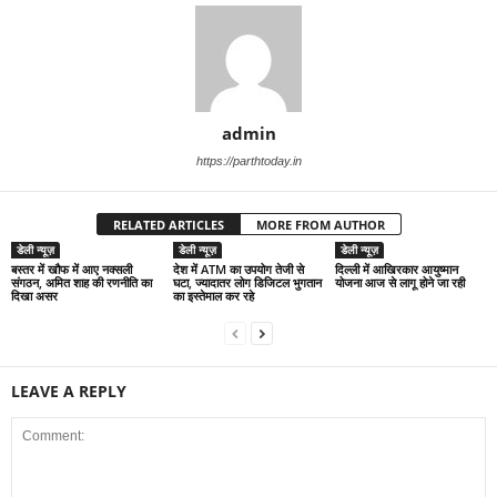
admin
https://parthtoday.in
RELATED ARTICLES
MORE FROM AUTHOR
डेली न्यूज़
डेली न्यूज़
डेली न्यूज़
बस्तर में खौफ में आए नक्सली
देश में ATM का उपयोग तेजी से
द‍िल्‍ली में आख‍िरकार आयुष्‍मान
संगठन, अमित शाह की रणनीति का
घटा, ज्यादातर लोग डिजिटल भुगतान
योजना आज से लागू होने जा रही
दिखा असर
का इस्तेमाल कर रहे
LEAVE A REPLY