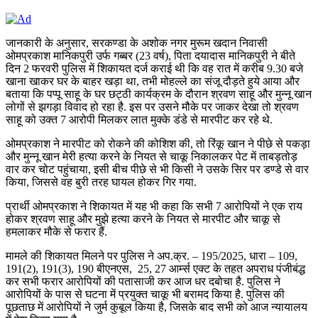
जानकारी के अनुसार, सरकण्डा के अशोक नगर मुरूम खदान निवासी
ओमप्रकाश मानिकपुरी उर्फ गब्बर (23 वर्ष), पिता दयादास मानिकपुरी ने बीते
दिन 2 फरवरी पुलिस में शिकायत दर्ज कराई थी कि वह रात में करीब 9.30 बजे
खाना खाकर घर के बाहर खड़ा था, तभी मोहल्ले का संजू दौड़ते हुये आया और
बताया कि पप्पू साहू के घर छट्ठी कार्यक्रम के दौरान श्रवण साहू और मुन्नू खान
लोगों से झगड़ा विवाद हो रहा है. इस पर उसने मौके पर जाकर देखा तो श्रवण
साहू को उक्त 7 आरोपी मिलकर लात मुक्के डंडे से मारपीट कर रहे थे.
ओमप्रकाश ने मारपीट को रोकने की कोशिश की, तो रिंकू खान ने पीछे से पकड़ा
और मुन्नू खान मेरी हत्या करने के नियत से चाकू निकालकर पेट में ताबड़तोड़
वार कर चोट पहुंचाया, इसी बीच पीछे से भी किसी ने उसके सिर पर डण्डे से वार
किया, जिससे वह बुरी तरह घायल होकर गिर गया.
प्रार्थी ओमप्रकाश ने शिकायत में यह भी कहा कि सभी 7 आरोपियों ने एक राय
होकर श्रवण साहू और मुझे हत्या करने के नियत से मारपीट और चाकू से
हमलाकर मौके से फरार हैं.
मामले की शिकायत मिलने पर पुलिस ने अप.क्र. – 195/2025, धारा – 109,
191(2), 191(3), 190 बीएनएस, 25, 27 आर्म्स एक्ट के तहत अपराध पंजीबंद्ध
कर सभी फरार आरोपियों की पतासाजी कर आज धर दबोचा है. पुलिस ने
आरोपियों के पास से घटना में प्रयुक्त चाकू भी बरामद किया है. पुलिस की
पूछताछ में आरोपियों ने जुर्म कुबूल किया है, जिसके बाद सभी को आज न्यायालय