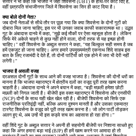
सत्तार ने भी कहा कि भाजपा ने जहां शिवसेना (UBT) के हाथ-पैर काट दिए हैं,
वहीं छत्रपति संभाजीनगर जिले में शिवसेना का सिर ही काट दिया है।
क्या बोले दोनों नेता?
जब दोनों नेताओं से सीधे तौर पर पूछा गया कि क्या शिवसेना के दोनों गुटों को
दोबारा मिल जाना चाहिए, इस पर भी उनका जवाब काफी सकारात्मक था। उद्धव
गुट के अंबादास दानवे में कहा, "मुझे कई मौकों पर ऐसा महसूस होता है। लेकिन
सिर्फ मेरे अकेले चाहने से कुछ नहीं होने वाला, दोनों तरफ से यह इच्छा होनी
चाहिए।" वहीं शिवसेना के अब्दुल सत्तार ने कहा, "यह बिल्कुल सही समय है जब
हमें एकजुट हो जाना चाहिए। अगर हमारे उपमुख्यमंत्री एकनाथ शिंदे साहब इस
बात के लिए रजामंदी दे देते हैं, तो दोनों पार्टियों को एक होने में जरा भी देरी नहीं
लगेगी।"
भाजपा है असली वजह
दरअसल दोनों गुटों के साथ आने की वजह भाजपा है। शिवसेना की दोनों धरों का
मानना है कि भाजपा महाराष्ट्र में क्षेत्रीय दलों का वजूद पूरी तरह खत्म करना
चाहती है। अंबादास दानवे ने अपने बयान में कहा, “बड़ी मछली हमेशा छोटी
मछली को निगल जाती है। बीजेपी इस वक्त महाराष्ट्र में शिवसेना और एनसीपी
(NCP) दोनों के साथ यही खेल खेल रही है। बीजेपी शिवसेना को सिर्फ एक
राजनीतिक प्रतिद्वंद्वी नहीं, बल्कि अपना दुश्मन मानती है और उसका एकमात्र
टारगेट शिवसेना के वजूद को पूरी तरह खत्म करना है। जो लोग पार्टी तोड़कर
अलग हुए थे, अब उन्हें भी इस कड़वे सच का अहसास हो रहा होगा।”
वहीं शिंदे गुट के अब्दुल सत्तार ने अपनी ही सहयोगी बीजेपी पर निशाना साधते हुए
कहा कि अगर हमारा बड़ा भाई (BJP) ही हमें खत्म करने पर आमादा हो तो