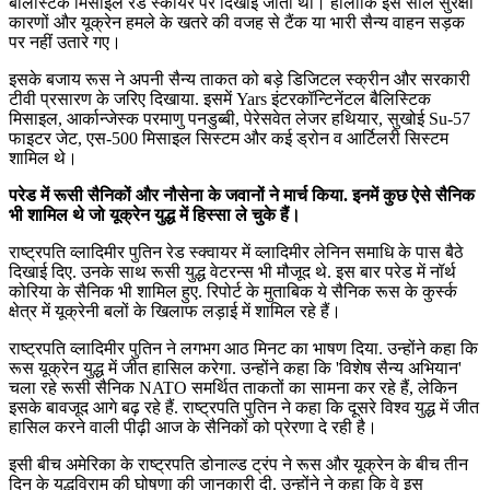
बैलिस्टिक मिसाइलें रेड स्कॉयर पर दिखाई जाती थीं। हालांकि इस साल सुरक्षा
कारणों और यूक्रेन हमले के खतरे की वजह से टैंक या भारी सैन्य वाहन सड़क
पर नहीं उतारे गए।
इसके बजाय रूस ने अपनी सैन्य ताकत को बड़े डिजिटल स्क्रीन और सरकारी
टीवी प्रसारण के जरिए दिखाया. इसमें Yars इंटरकॉन्टिनेंटल बैलिस्टिक
मिसाइल, आर्कान्जेस्क परमाणु पनडुब्बी, पेरेसवेत लेजर हथियार, सुखोई Su-57
फाइटर जेट, एस-500 मिसाइल सिस्टम और कई ड्रोन व आर्टिलरी सिस्टम
शामिल थे।
परेड में रूसी सैनिकों और नौसेना के जवानों ने मार्च किया. इनमें कुछ ऐसे सैनिक
भी शामिल थे जो यूक्रेन युद्ध में हिस्सा ले चुके हैं।
राष्ट्रपति व्लादिमीर पुतिन रेड स्क्वायर में व्लादिमीर लेनिन समाधि के पास बैठे
दिखाई दिए. उनके साथ रूसी युद्ध वेटरन्स भी मौजूद थे. इस बार परेड में नॉर्थ
कोरिया के सैनिक भी शामिल हुए. रिपोर्ट के मुताबिक ये सैनिक रूस के कुर्स्क
क्षेत्र में यूक्रेनी बलों के खिलाफ लड़ाई में शामिल रहे हैं।
राष्ट्रपति व्लादिमीर पुतिन ने लगभग आठ मिनट का भाषण दिया. उन्होंने कहा कि
रूस यूक्रेन युद्ध में जीत हासिल करेगा. उन्होंने कहा कि 'विशेष सैन्य अभियान'
चला रहे रूसी सैनिक NATO समर्थित ताकतों का सामना कर रहे हैं, लेकिन
इसके बावजूद आगे बढ़ रहे हैं. राष्ट्रपति पुतिन ने कहा कि दूसरे विश्व युद्ध में जीत
हासिल करने वाली पीढ़ी आज के सैनिकों को प्रेरणा दे रही है।
इसी बीच अमेरिका के राष्ट्रपति डोनाल्ड ट्रंप ने रूस और यूक्रेन के बीच तीन
दिन के युद्धविराम की घोषणा की जानकारी दी. उन्होंने ने कहा कि वे इस