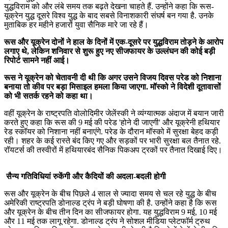
युद्धविराम को और लंबे समय तक बढ़ते देखना चाहते हैं. उन्होंने कहा कि रूस-
यूक्रेन युद्ध दूसरे विश्व युद्ध के बाद सबसे विनाशकारी संघर्ष बन गया है. उनके
मुताबिक हर महीने हजारों युवा सैनिक मारे जा रहे हैं।
रूस और यूक्रेन दोनों ने हाल के दिनों में एक-दूसरे पर युद्धविराम तोड़ने के आरोप
लगाए थे, लेकिन शनिवार से शुरू हुए नए सीजफायर के उल्लंघन की कोई बड़ी
रिपोर्ट सामने नहीं आई।
रूस ने यूक्रेन को चेतावनी दी थी कि अगर उसने विजय दिवस परेड को निशाना
बनाया तो कीव पर बड़ा मिसाइल हमला किया जाएगा. मॉस्को ने विदेशी दूतावासों
को भी सतर्क रहने को कहा था।
वहीं यूक्रेन के राष्ट्रपति वोलोदिमीर जेलेंस्की ने व्यंग्यात्मक अंदाज में बयान जारी
करते हुए कहा कि रूस की 9 मई की परेड 'होने दी जाएगी' और यूक्रेनी हथियार
रेड स्कॉयर को निशाना नहीं बनाएंगे. परेड के दौरान मॉस्को में सुरक्षा बेहद कड़ी
रही। शहर के कई रास्ते बंद किए गए और सड़कों पर भारी सुरक्षा बल तैनात रहे.
रॉयटर्स की तस्वीरों में हथियारबंद सैनिक पिकअप ट्रकों पर तैनात दिखाई दिए।
सैन्य गतिविधियां रुकेंगी और कैदियों की अदला-बदली होगी
रूस और यूक्रेन के बीच पिछले 4 साल से ज्यादा समय से चल रहे युद्ध के बीच
अमेरिकी राष्ट्रपति डोनाल्ड ट्रंप ने बड़ी घोषणा की है. उन्होंने कहा है कि रूस
और यूक्रेन के बीच तीन दिन का सीजफायर होगा. यह युद्धविराम 9 मई, 10 मई
और 11 मई तक लागू रहेगा. डोनाल्ड ट्रंप ने सोशल मीडिया प्लेटफॉर्म ट्रुथ