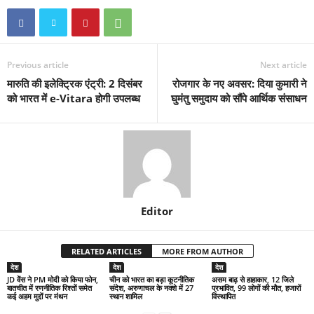
Previous article
Next article
मारुति की इलेक्ट्रिक एंट्री: 2 दिसंबर
रोजगार के नए अवसर: दिया कुमारी ने
को भारत में e-Vitara होगी उपलब्ध
घुमंतु समुदाय को सौंपे आर्थिक संसाधन
Editor
RELATED ARTICLES
MORE FROM AUTHOR
देश
देश
देश
JD वेंस ने PM मोदी को किया फोन,
चीन को भारत का बड़ा कूटनीतिक
असम बाढ़ से हाहाकार, 12 जिले
बातचीत में रणनीतिक रिश्तों समेत
संदेश, अरुणाचल के नक्शे में 27
प्रभावित, 99 लोगों की मौत, हजारों
कई अहम मुद्दों पर मंथन
स्थान शामिल
विस्थापित