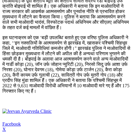
(माओवादी) के पूर्वी क्षेत्रीय ब्यूरो का क्षेत्रीय समिति सदस्य रैंडो बोइपाई उर्फ ​​
क्रांति बोइपाई भी शामिल है। एक अधिकारी ने बताया कि इन माओवादियों ने
राज्य सरकार की आकर्षक आत्मसमर्पण और पुनर्वास नीति से प्रभावित होकर
मुख्यधारा में लौटने का फैसला किया। पुलिस ने बताया कि आत्मसमर्पण करने
वाले सभी माओवादी भादंसं, विस्फोटक पदार्थ अधिनियम और सीएलए अधिनियम
के तहत दर्ज कई मामलों में वांछित हैं।
इस घटनाक्रम को एक ‘बड़ी उपलब्धि' बताते हुए एक वरिष्ठ पुलिस अधिकारी ने
कहा, ‘‘इन नक्सलियों के आत्मसमर्पण से झारखंड में, खासकर पश्चिमी सिंहभूम
जिले में, माओवादी गतिविधियां कमजोर होंगी।'' झारखंड पुलिस ने माओवादियों से
हिंसा छोड़कर मुख्यधारा में लौटने की अपील की है अन्यथा परिणाम भुगतने की
धमकी दी है। बोइपाई के अलावा आज आत्मसमर्पण करने वाले अन्य माओवादियों
में गार्डी कोड़ा (20), जॉन उर्फ ​​जोहान प्युरिटी (20), निरसो सिदु उर्फ ​​आशा उर्फ ​​
निरशा (20), घोनार देवगम (18), गोमेया कोड़ा उर्फ ​​टार्जन (20), कैरा कोड़ा
(20), कैरी कायम उर्फ ​​गुलाची (22), सावित्री गोप उर्फ ​​मुतरी गोप (18) और
प्रदीप सिंह मुंडा शामिल हैं। एक अधिकारी ने बताया कि पश्चिमी सिंहभूम में
2022 से 9,631 माओवादी विरोधी अभियानों में 10 माओवादी मारे गए हैं और 175
गिरफ्तार किए गए हैं।
Facebook
X