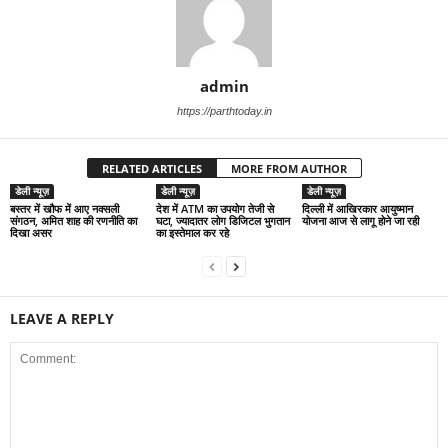
admin
https://parthtoday.in
RELATED ARTICLES
MORE FROM AUTHOR
डेली न्यूज़
डेली न्यूज़
डेली न्यूज़
बस्तर में खौफ में आए नक्सली
देश में ATM का उपयोग तेजी से
द‍िल्‍ली में आख‍िरकार आयुष्‍मान
संगठन, अमित शाह की रणनीति का
घटा, ज्यादातर लोग डिजिटल भुगतान
योजना आज से लागू होने जा रही
दिखा असर
का इस्तेमाल कर रहे
LEAVE A REPLY