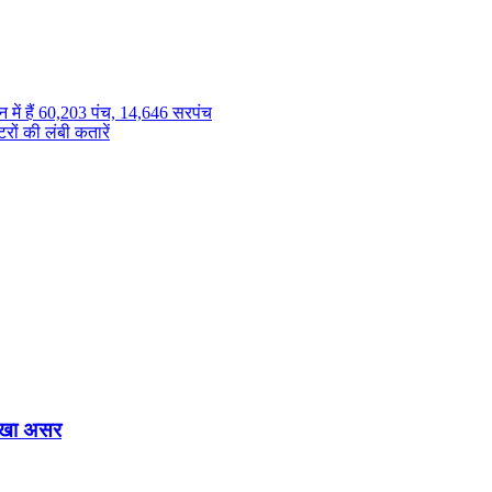
 में हैं 60,203 पंच, 14,646 सरपंच
ों की लंबी कतारें
दिखा असर