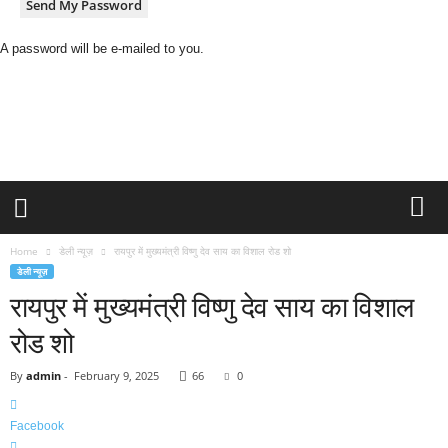
A password will be e-mailed to you.
H
i
n
d
i
N
e
w
s
Home
डेली न्यूज़
रायपुर में मुख्यमंत्री विष्णु देव साय का विशाल रोड शो
P
डेली न्यूज़
o
रायपुर में मुख्यमंत्री विष्णु देव साय का विशाल
r
t
रोड शो
a
l
By
admin
-
February 9, 2025
66
0
Facebook