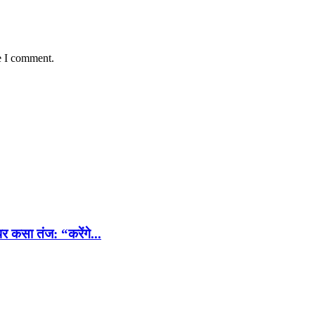
e I comment.
र कसा तंज: “करेंगे...