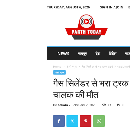
THURSDAY, AUGUST 6, 2026
SIGN IN / JOIN
H
i
n
d
i
N
e
NEWS
रायपुर
देश
विदेश
रा
w
s
Home
डेली न्यूज़
गैस सिलेंडर से भरा ट्रक हाइवे पर पलटा, हादसे 
P
डेली न्यूज़
o
गैस सिलेंडर से भरा ट्रक 
r
t
चालक की मौत
a
l
By
admin
-
February 2, 2025
73
0