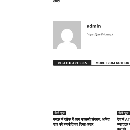
लाश
admin
https://parthtoday.in
RELATED ARTICLES
MORE FROM AUTHOR
डेली न्यूज़
डेली न्यूज़
बस्तर में खौफ में आए नक्सली संगठन, अमित
देश में A
शाह की रणनीति का दिखा असर
ज्यादातर
कर रहे