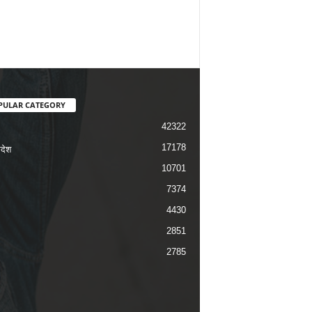
PULAR CATEGORY
42322
17178
रदेश
10701
7374
4430
2851
2785