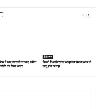
डेली न्यूज़
 खौफ में आए नक्सली संगठन, अमित
द‍िल्‍ली में आख‍िरकार आयुष्‍मान योजना आज से
णनीति का दिखा असर
लागू होने जा रही