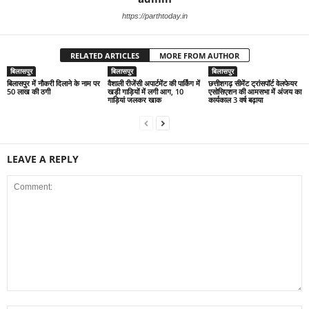
https://parthtoday.in
RELATED ARTICLES
MORE FROM AUTHOR
बिलासपुर
बिलासपुर
बिलासपुर
बिलासपुर में नौकरी दिलाने के नाम पर
वैशाली रीजेंसी अपार्टमेंट की पार्किंग में
छत्तीशगढ़ सीमेंट ट्रांसपॉर्ट वेलफेयर
50 लाख की ठगी
खड़ी गाड़ियों में लगी आग, 10
एसोसिएशन की आमसभा में अंजय का
गाड़ियां जलकर खाक
कार्यकाल 3 वर्ष बढ़ाया
LEAVE A REPLY