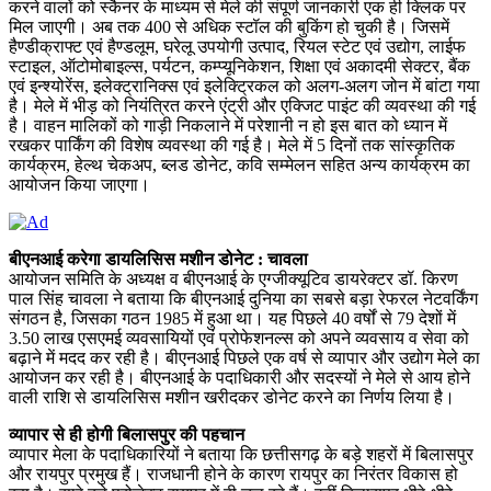
करने वालों को स्कैनर के माध्यम से मेले की संपूर्ण जानकारी एक ही क्लिक पर
मिल जाएगी। अब तक 400 से अधिक स्टॉल की बुकिंग हो चुकी है। जिसमें
हैण्डीक्राफ्ट एवं हैण्डलूम, घरेलू उपयोगी उत्पाद, रियल स्टेट एवं उद्योग, लाईफ
स्टाइल, ऑटोमोबाइल्स, पर्यटन, कम्प्यूनिकेशन, शिक्षा एवं अकादमी सेक्टर, बैंक
एवं इन्श्योरेंस, इलेक्ट्रानिक्स एवं इलेक्ट्रिकल को अलग-अलग जोन में बांटा गया
है। मेले में भीड़ को नियंत्रित करने एंट्री और एक्जिट पाइंट की व्यवस्था की गई
है। वाहन मालिकों को गाड़ी निकलाने में परेशानी न हो इस बात को ध्यान में
रखकर पार्किंग की विशेष व्यवस्था की गई है। मेले में 5 दिनों तक सांस्कृतिक
कार्यक्रम, हेल्थ चेकअप, ब्लड डोनेट, कवि सम्मेलन सहित अन्य कार्यक्रम का
आयोजन किया जाएगा।
बीएनआई करेगा डायलिसिस मशीन डोनेट : चावला
आयोजन समिति के अध्यक्ष व बीएनआई के एग्जीक्यूटिव डायरेक्टर डॉ. किरण
पाल सिंह चावला ने बताया कि बीएनआई दुनिया का सबसे बड़ा रेफरल नेटवर्किंग
संगठन है, जिसका गठन 1985 में हुआ था। यह पिछले 40 वर्षों से 79 देशों में
3.50 लाख एसएमई व्यवसायियों एवं प्रोफेशनल्स को अपने व्यवसाय व सेवा को
बढ़ाने में मदद कर रही है। बीएनआई पिछले एक वर्ष से व्यापार और उद्योग मेले का
आयोजन कर रही है। बीएनआई के पदाधिकारी और सदस्यों ने मेले से आय होने
वाली राशि से डायलिसिस मशीन खरीदकर डोनेट करने का निर्णय लिया है।
व्यापार से ही होगी बिलासपुर की पहचान
व्यापार मेला के पदाधिकारियों ने बताया कि छत्तीसगढ़ के बड़े शहरों में बिलासपुर
और रायपुर प्रमुख हैं। राजधानी होने के कारण रायपुर का निरंतर विकास हो