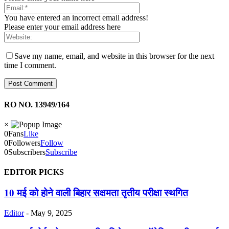
You have entered an incorrect email address!
Please enter your email address here
Save my name, email, and website in this browser for the next
time I comment.
RO NO. 13949/164
×
0
Fans
Like
0
Followers
Follow
0
Subscribers
Subscribe
EDITOR PICKS
10 मई को होने वाली बिहार सक्षमता तृतीय परीक्षा स्थगित
Editor
-
May 9, 2025